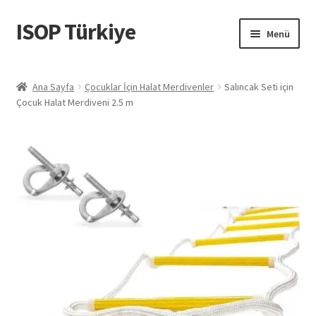
ISOP Türkiye
Dolaşıma
İçeriğe
Menü
geç
geç
Yangın Güvenliği
Ana Sayfa
Çocuklar İçin Halat Merdivenler
Salıncak Seti için
Çocuk Halat Merdiveni 2.5 m
Spor ve Açık Hava
Kurtarma ve Hayatta Kalma Setleri
Toptan Satış
Nesne
Videolar
Bizimle iletişime geçin