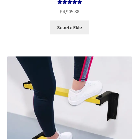
5 üzerinden
₺
4,905.88
5.00
oy aldı
Sepete Ekle