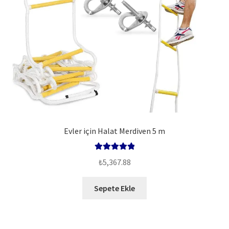
Evler için Halat Merdiven 5 m
5 üzerinden
₺
5,367.88
5.00
oy aldı
Sepete Ekle