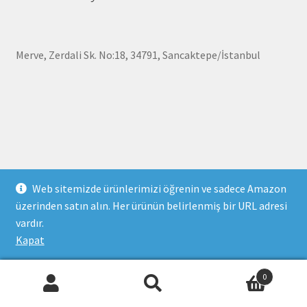
Merve, Zerdali Sk. No:18, 34791, Sancaktepe/İstanbul
Web sitemizde ürünlerimizi öğrenin ve sadece Amazon
üzerinden satın alın. Her ürünün belirlenmiş bir URL adresi
vardır.
Kapat
0
Ara:
Ara