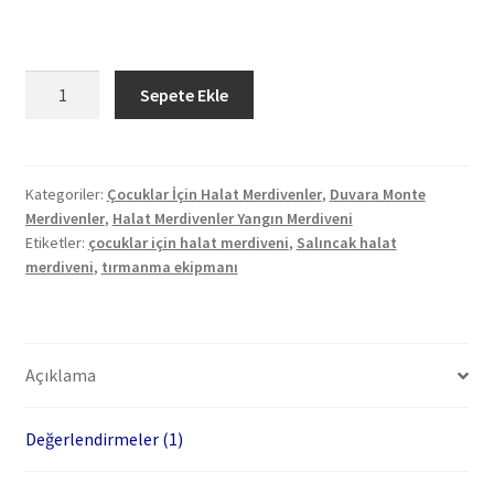
Salıncak
Sepete Ekle
Seti
için
Çocuk
Halat
Kategoriler:
Çocuklar İçin Halat Merdivenler
,
Duvara Monte
Merdivenler
,
Halat Merdivenler Yangın Merdiveni
Merdiveni
Etiketler:
çocuklar için halat merdiveni
,
Salıncak halat
2.5
merdiveni
,
tırmanma ekipmanı
m
adet
Açıklama
Değerlendirmeler (1)