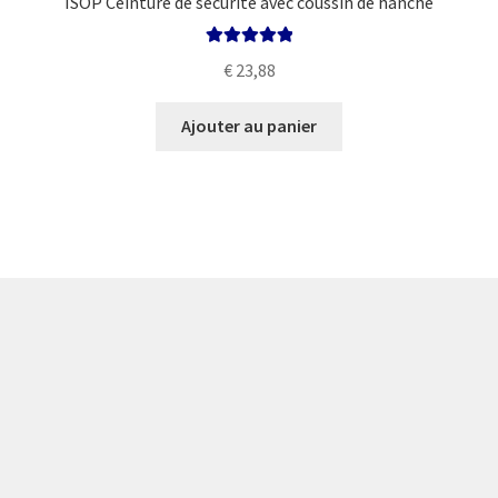
ISOP Ceinture de sécurité avec coussin de hanche
Note
5.00
sur
€
23,88
5
Ajouter au panier