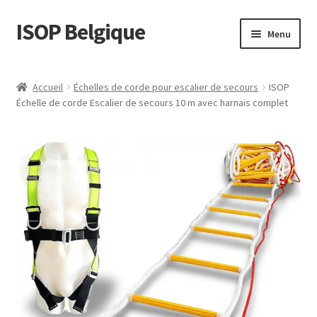
ISOP Belgique
Aller
Aller
Menu
à
au
la
contenu
La sécurité incendie
navigation
Accueil
Échelles de corde pour escalier de secours
ISOP
Échelle de corde Escalier de secours 10 m avec harnais complet
Sport et plein air
Ensembles de Sauvetage et de Survie
Vente en gros
Des articles
Vidéos
Nous contacter