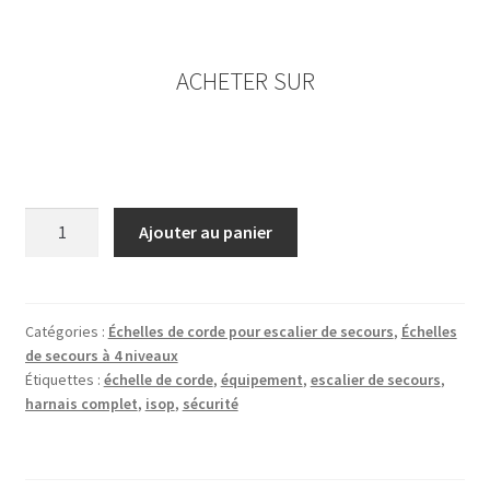
ACHETER SUR
quantité
Ajouter au panier
de
ISOP
Échelle
de
Catégories :
Échelles de corde pour escalier de secours
,
Échelles
de secours à 4 niveaux
corde
Étiquettes :
échelle de corde
,
équipement
,
escalier de secours
,
Escalier
harnais complet
,
isop
,
sécurité
de
secours
10