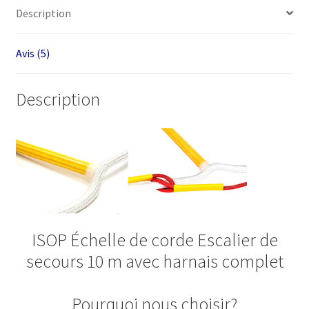
m
Description
avec
harnais
Avis (5)
complet
Description
ISOP Échelle de corde Escalier de
secours 10 m avec harnais complet
Pourquoi nous choisir?