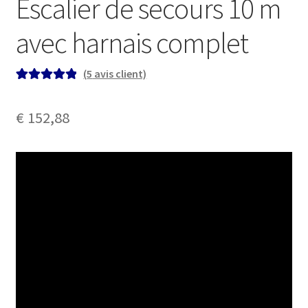
Escalier de secours 10 m
avec harnais complet
(
5
avis client)
Noté
5
5.00
sur
5 basé sur
€
152,88
notations
client