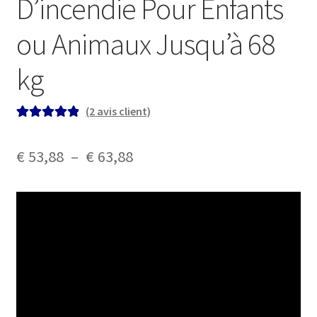
D’incendie Pour Enfants
ou Animaux Jusqu’à 68
kg
(
2
avis client)
Noté
2
5.00
sur
5 basé sur
Plage
€
53,88
–
€
63,88
notations
de
client
prix :
€ 53,88
à
€ 63,88