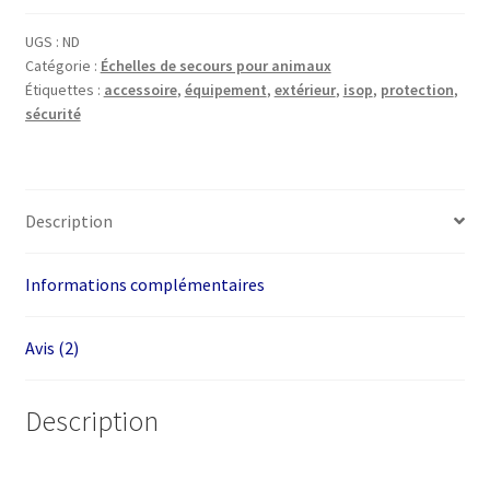
D'évacuation
D'incendie
UGS :
ND
Catégorie :
Échelles de secours pour animaux
Pour
Étiquettes :
accessoire
,
équipement
,
extérieur
,
isop
,
protection
,
Enfants
sécurité
ou
Animaux
Jusqu'à
68
Description
kg
Informations complémentaires
Avis (2)
Description