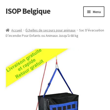
ISOP Belgique
Aller
Aller
Menu
à
au
la
contenu
La sécurité incendie
navigation
Accueil
Échelles de secours pour animaux
Sac D’évacuation
D’incendie Pour Enfants ou Animaux Jusqu’à 68 kg
Sport et plein air
Ensembles de Sauvetage et de Survie
Vente en gros
Des articles
Vidéos
Nous contacter