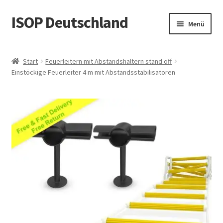
ISOP Deutschland
Zur
Zum
Menü
Navigation
Inhalt
springen
springen
Brandschutz – Rettungsleiter
Start
Feuerleitern mit Abstandshaltern stand off
Einstöckige Feuerleiter 4 m mit Abstandsstabilisatoren
Sport & Outdoor
Rettungs- und Überlebenssets
Großhandelsangebot
Blog
Videos
Kontaktiere uns