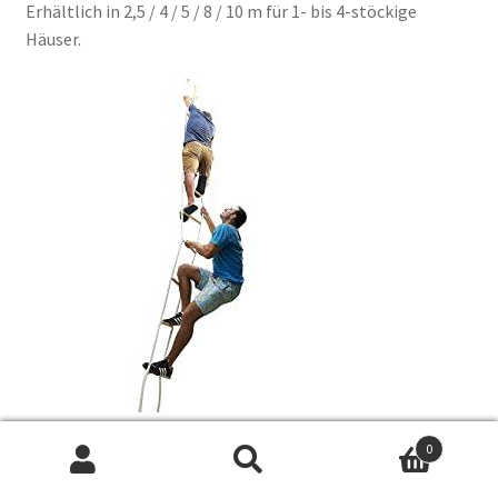
Erhältlich in 2,5 / 4 / 5 / 8 / 10 m für 1- bis 4-stöckige
Häuser.
DER BESTE
0
Suchen
Suchen
Es gibt weitere Strickleiter-Angebote, die unserem ähneln.