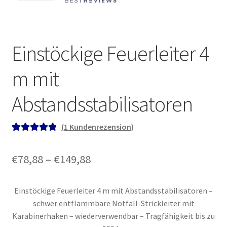
Einstöckige Feuerleiter 4
m mit
Abstandsstabilisatoren
(
1
Kundenrezension)
Bewertet mit
1
5.00
von 5,
Preisspanne:
€
78,88
–
€
149,88
basierend auf
€78,88
Kundenbewe
rtung
Einstöckige Feuerleiter 4 m mit Abstandsstabilisatoren –
bis
schwer entflammbare Notfall-Strickleiter mit
€149,88
Karabinerhaken – wiederverwendbar – Tragfähigkeit bis zu