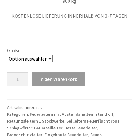
900 kg
KOSTENLOSE LIEFERUNG INNERHALB VON 3-7 TAGEN
Größe
Einstöckige
In den Warenkorb
Feuerleiter
4
m
mit
Artikelnummer:
n. v.
Kategorien:
Feuerleitern mit Abstandshaltern stand off
,
Abstandsstabilisatoren
Rettungsleitern 1 Stockwerke
,
Seilleitern Feuerflucht rops
Menge
Schlagwörter:
Baumseilleiter
,
Beste Feuerleiter
,
Brandschutzleiter
,
Eingebaute Feuerleiter
,
Feuer-