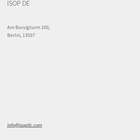
ISOP DE
können
auf
der
Am Borsigturm 100,
Produktseite
Berlin, 13507
gewählt
werden
info@isopllc.com