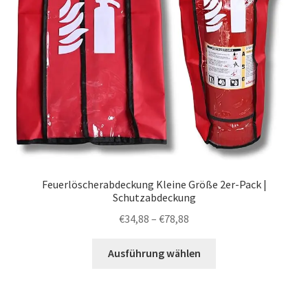
Feuerlöscherabdeckung Kleine Größe 2er-Pack |
Schutzabdeckung
Preisspanne:
€
34,88
–
€
78,88
€34,88
Dieses
bis
Ausführung wählen
Produkt
€78,88
weist
mehrere