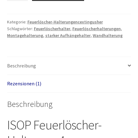
4
Einheiten
Menge
Kategorie:
Feuerlöscher-Halterungencextingusher
Schlagwörter:
Feuerlöscherhalter
,
Feuerlöscherhalterungen
,
Montagehalterung
,
starker Aufhängehalter
,
Wandhalterung
Beschreibung
Rezensionen (1)
Beschreibung
ISOP Feuerlöscher-