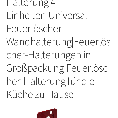
Halterung 4
Einheiten|Universal-
Feuerlöscher-
Wandhalterung|Feuerlös
cher-Halterungen in
Großpackung|Feuerlösc
her-Halterung für die
Küche zu Hause