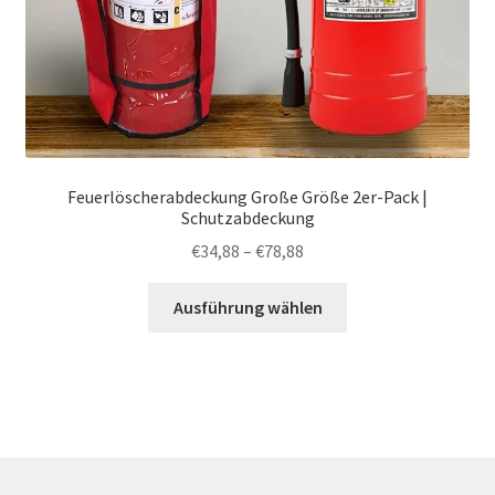
Feuerlöscherabdeckung Große Größe 2er-Pack |
Schutzabdeckung
Preisspanne:
€
34,88
–
€
78,88
€34,88
Dieses
bis
Ausführung wählen
Produkt
€78,88
weist
mehrere
Varianten
auf.
Die
Optionen