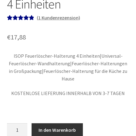
4 Einheiten
(
1
Kundenrezension)
Bewertet mit
1
5.00
von 5,
€
17,88
basierend auf
Kundenbewe
rtung
ISOP Feuerlöscher-Halterung 4 Einheiten|Universal-
Feuerlöscher-Wandhalterung|Feuerlöscher-Halterungen
in Großpackung|Feuerlöscher-Halterung für die Küche zu
Hause
KOSTENLOSE LIEFERUNG INNERHALB VON 3-7 TAGEN
Feuerlöscher-
In den Warenkorb
Halterung