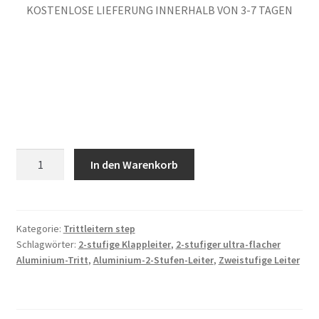
KOSTENLOSE LIEFERUNG INNERHALB VON 3-7 TAGEN
ISOP
In den Warenkorb
2-
Stufen
Klappleiter
Aluminium
Kategorie:
Trittleitern step
Schlagwörter:
2-stufige Klappleiter
,
2-stufiger ultra-flacher
Menge
Aluminium-Tritt
,
Aluminium-2-Stufen-Leiter
,
Zweistufige Leiter