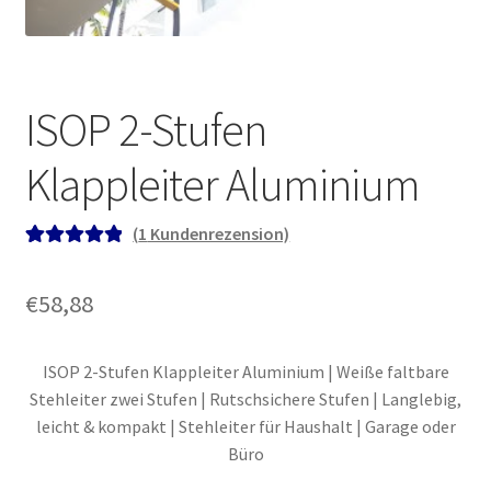
ISOP 2-Stufen
Klappleiter Aluminium
(
1
Kundenrezension)
Bewertet mit
1
5.00
von 5,
€
58,88
basierend auf
Kundenbewe
rtung
ISOP 2-Stufen Klappleiter Aluminium | Weiße faltbare
Stehleiter zwei Stufen | Rutschsichere Stufen | Langlebig,
leicht & kompakt | Stehleiter für Haushalt | Garage oder
Büro