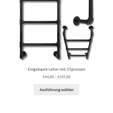
Eingebaute Leiter mit 3 Sprossen
Preisspanne:
€
44,88
–
€
109,88
€44,88
Dieses
bis
Ausführung wählen
Produkt
€109,88
weist
mehrere
Varianten