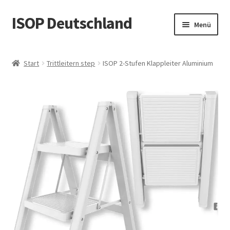
ISOP Deutschland
Zur
Zum
Menü
Navigation
Inhalt
springen
springen
Brandschutz – Rettungsleiter
Start
Trittleitern step
ISOP 2-Stufen Klappleiter Aluminium
Sport & Outdoor
Rettungs- und Überlebenssets
Großhandelsangebot
Blog
Videos
Kontaktiere uns