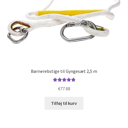
Børnerebstige til Gyngesæt 2,5 m
Vurderet
€
77.88
5.00
ud af 5
Tilføj til kurv