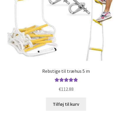
Rebstige til træhus 5 m
Vurderet
€
112.88
5.00
ud af 5
Tilføj til kurv