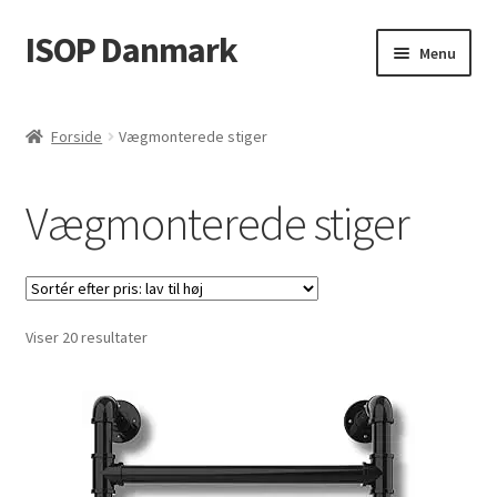
ISOP Danmark
Spring
Spring
Menu
til
til
navigation
indhold
Brandsikkerhed
Forside
Vægmonterede stiger
Sport & Outdoor
Vægmonterede stiger
Rednings- og overlevelsessæt
Engros
Sorteret
Viser 20 resultater
Artikler
efter
pris:
Videos
lav
til
Kontakt Os
høj