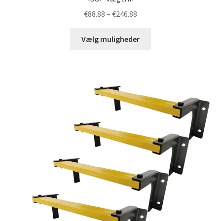
Prisinterval:
€
88.88
–
€
246.88
€88.88
Dette
til
Vælg muligheder
vare
€246.88
har
flere
varianter.
Mulighederne
kan
vælges
på
varesiden