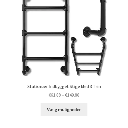
kan
vælges
på
varesiden
Stationær Indbygget Stige Med 3 Trin
Prisinterval:
€
61.88
–
€
149.88
€61.88
Dette
til
Vælg muligheder
vare
€149.88
har
flere