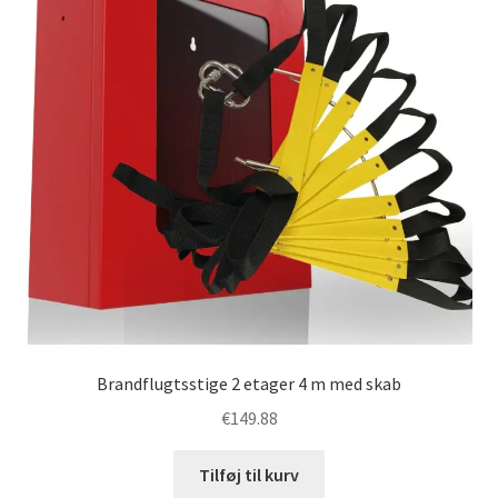
Brandflugtsstige 2 etager 4 m med skab
€
149.88
Tilføj til kurv