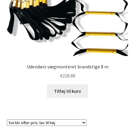
Udendørs vægmonteret brandstige 8 m
€
228.88
Tilføj til kurv