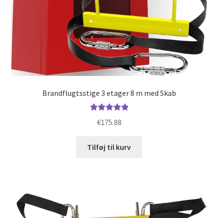
Brandflugtsstige 3 etager 8 m med Skab
Vurderet
€
175.88
5.00
ud af 5
Tilføj til kurv