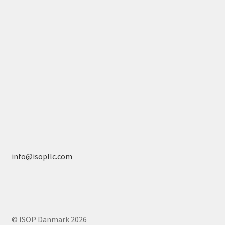
info@isopllc.com
© ISOP Danmark 2026