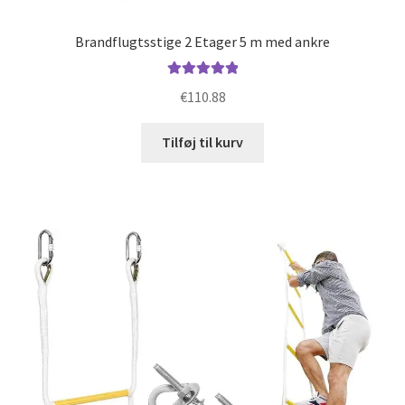
Brandflugtsstige 2 Etager 5 m med ankre
Vurderet
€
110.88
5.00
ud af 5
Tilføj til kurv