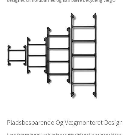
designet til holdbarhed og kan bære betydelig vægt.
Pladsbesparende Og Vægmonteret Design