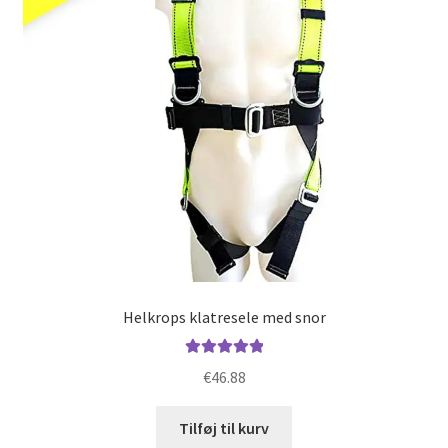
Helkrops klatresele med snor
Vurderet
€
46.88
5.00
ud af 5
Tilføj til kurv