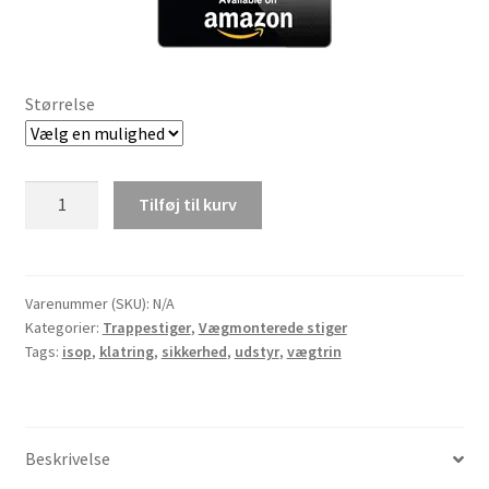
Størrelse
Indbygget
Tilføj til kurv
Vægmonteret
Stige
med
4
Varenummer (SKU):
N/A
Kategorier:
Trappestiger
,
Vægmonterede stiger
Trin
Tags:
isop
,
klatring
,
sikkerhed
,
udstyr
,
vægtrin
antal
Beskrivelse