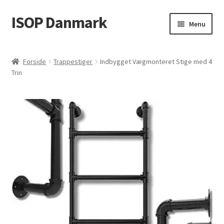
ISOP Danmark
Spring
Spring
Menu
til
til
navigation
indhold
Brandsikkerhed
Forside
Trappestiger
Indbygget Vægmonteret Stige med 4
Trin
Sport & Outdoor
Rednings- og overlevelsessæt
Engros
Artikler
Videos
Kontakt Os