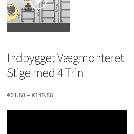
Indbygget Vægmonteret
Stige med 4 Trin
Prisinterval:
€
61.88
–
€
149.88
€61.88
til
€149.88