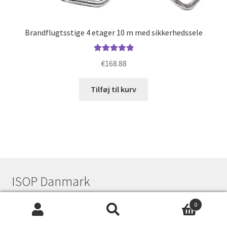
Brandflugtsstige 4 etager 10 m med sikkerhedssele
Vurderet
€
168.88
5.00
ud af 5
Tilføj til kurv
ISOP Danmark
0
Søg
Søg