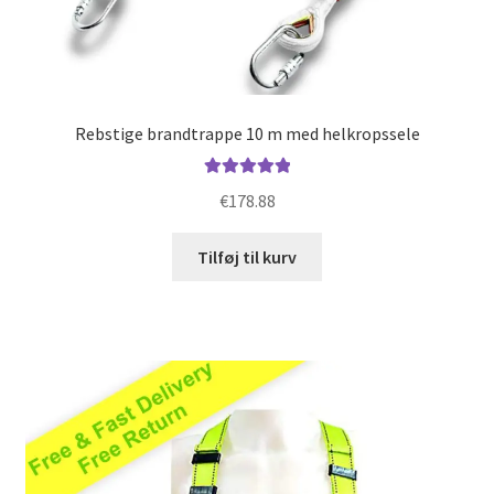
Rebstige brandtrappe 10 m med helkropssele
Vurderet
€
178.88
5.00
ud af 5
Tilføj til kurv