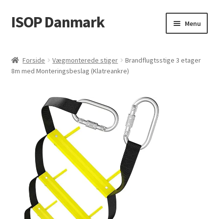
ISOP Danmark
Spring
Spring
Menu
til
til
navigation
indhold
Brandsikkerhed
Forside
Vægmonterede stiger
Brandflugtsstige 3 etager
8m med Monteringsbeslag (Klatreankre)
Sport & Outdoor
Rednings- og overlevelsessæt
Engros
Artikler
Videos
Kontakt Os