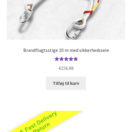
Brandflugtsstige 10 m med sikkerhedssele
Vurderet
€
156.88
5.00
ud af 5
Tilføj til kurv