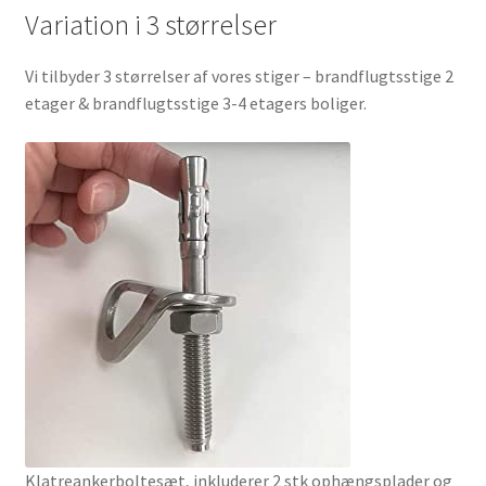
Variation i 3 størrelser
Vi tilbyder 3 størrelser af vores stiger – brandflugtsstige 2
etager & brandflugtsstige 3-4 etagers boliger.
Klatreankerboltesæt, inkluderer 2 stk ophængsplader og