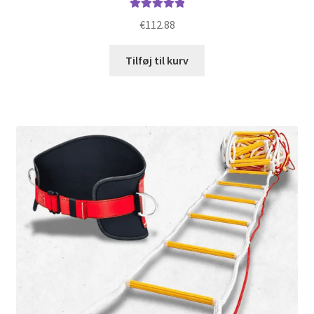
Vurderet
€
112.88
5.00
ud af 5
Tilføj til kurv