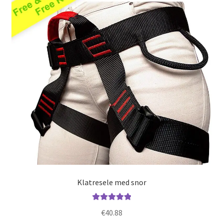
Klatresele med snor
Vurderet
€
40.88
5.00
ud af 5