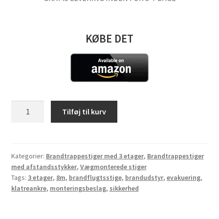
KØBE DET
Brandflugtsstige
Tilføj til kurv
3
etager
8m
med
Kategorier:
Brandtrappestiger med 3 etager
,
Brandtrappestiger
med afstandsstykker
,
Vægmonterede stiger
Monteringsbeslag
Tags:
3 etager
,
8m
,
brandflugtsstige
,
brandudstyr
,
evakuering
,
(Klatreankre)
klatreankre
,
monteringsbeslag
,
sikkerhed
antal