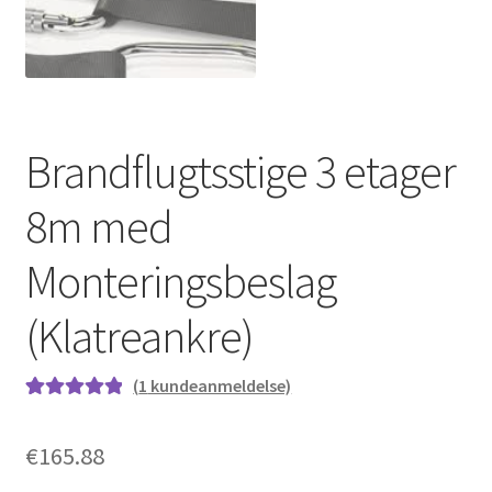
Brandflugtsstige 3 etager
8m med
Monteringsbeslag
(Klatreankre)
(
1
kundeanmeldelse)
Bedømt som
1
5.00
ud af 5
€
165.88
baseret på