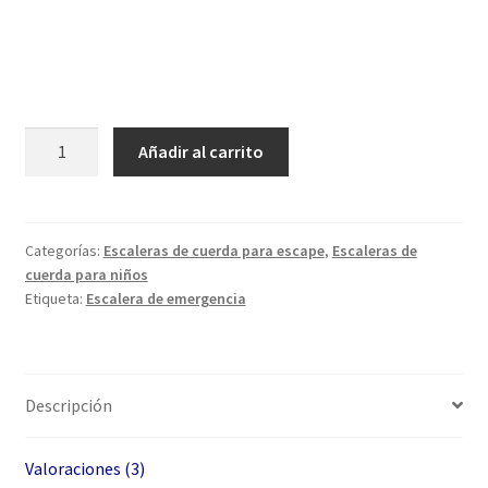
Escalera
Añadir al carrito
de
Emergencia
Contra
Incendios
Categorías:
Escaleras de cuerda para escape
,
Escaleras de
cuerda para niños
de
Etiqueta:
Escalera de emergencia
2,5
m
-
Escalera
Descripción
de
Cuerda
cantidad
Valoraciones (3)