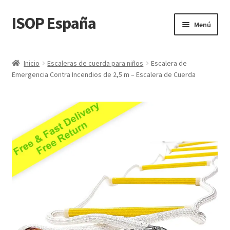
ISOP España
Ir
Ir
Menú
a
al
la
contenido
Seguridad contra incendios
navegación
Inicio
Escaleras de cuerda para niños
Escalera de
Emergencia Contra Incendios de 2,5 m – Escalera de Cuerda
Deporte y Outdoor
Conjuntos de rescate y supervivencia
Venta al por mayor
Blog
Videos
Contacta con nosotros