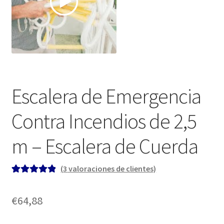
Escalera de Emergencia
Contra Incendios de 2,5
m – Escalera de Cuerda
(
3
valoraciones de clientes)
Valorado con
3
5.00
de 5 en
€
64,88
base a
valoraciones