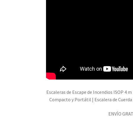
Escaleras de Escape de Incendios ISOP 4 m |
Compacto y Portátil | Escalera de Cuerd
ENVÍO GRATI