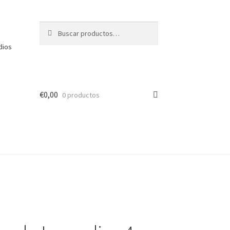
Buscar
Buscar
por:
dios
€
0,00
0 productos