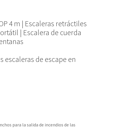
P 4 m | Escaleras retráctiles
ortátil | Escalera de cuerda
ventanas
as escaleras de escape en
nchos para la salida de incendios de las