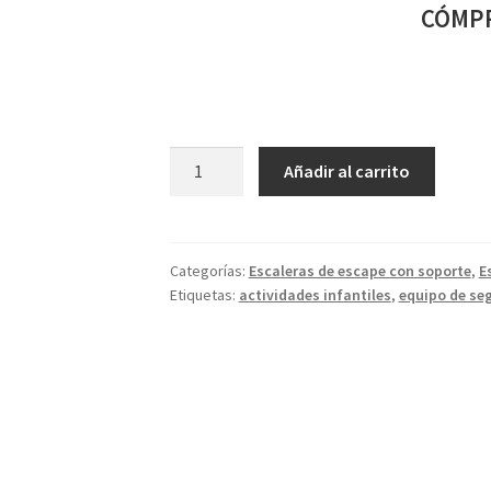
CÓMP
Escaleras
Añadir al carrito
de
Escape
de
Incendios
Categorías:
Escaleras de escape con soporte
,
E
Etiquetas:
actividades infantiles
,
equipo de se
4
m
cantidad