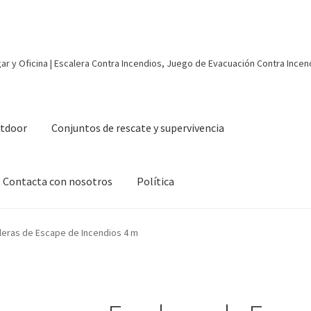
r y Oficina | Escalera Contra Incendios, Juego de Evacuación Contra Incen
utdoor
Conjuntos de rescate y supervivencia
Contacta con nosotros
Política
leras de Escape de Incendios 4 m