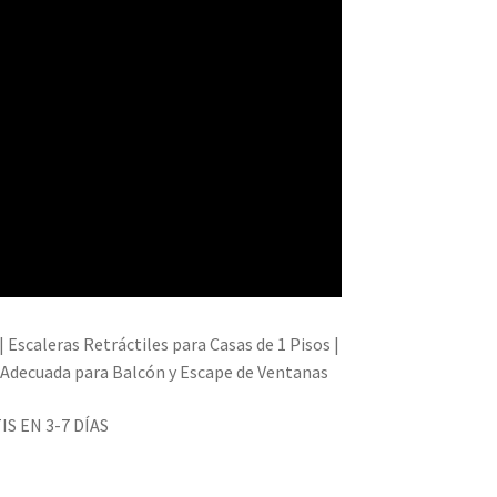
 Escaleras Retráctiles para Casas de 1 Pisos |
a Adecuada para Balcón y Escape de Ventanas
S EN 3-7 DÍAS