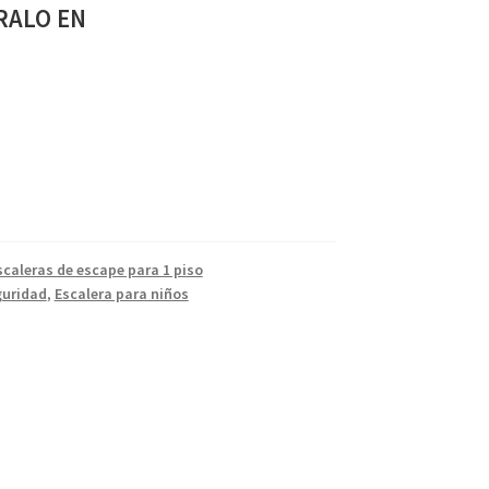
RALO EN
scaleras de escape para 1 piso
guridad
,
Escalera para niños