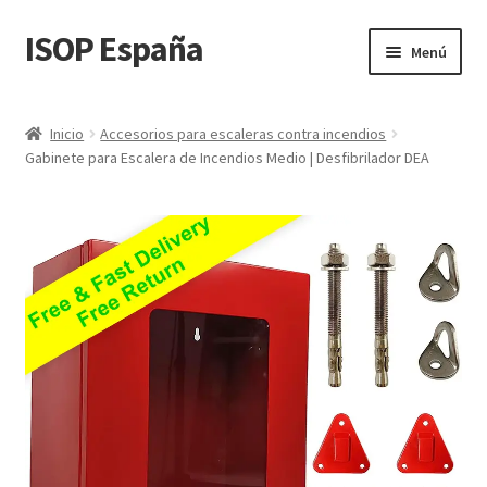
ISOP España
Ir
Ir
Menú
a
al
la
contenido
Seguridad contra incendios
navegación
Inicio
Accesorios para escaleras contra incendios
Gabinete para Escalera de Incendios Medio | Desfibrilador DEA
Deporte y Outdoor
Conjuntos de rescate y supervivencia
Venta al por mayor
Blog
Videos
Contacta con nosotros