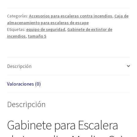
Escalera
de
Incendios
Categorías:
Accesorios para escaleras contra incendios
,
Caja de
almacenamiento para escaleras de escape
Medio
Etiquetas:
equipo de seguridad
,
Gabinete de extintor de
|
incendios
,
tamaño S
Desfibrilador
DEA
cantidad
Descripción
Valoraciones (0)
Descripción
Gabinete para Escalera