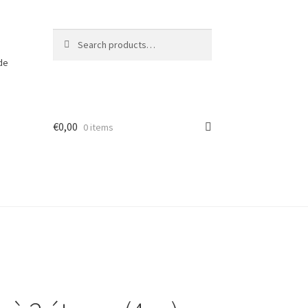
Search
Search
for:
 de
€
0,00
0 items