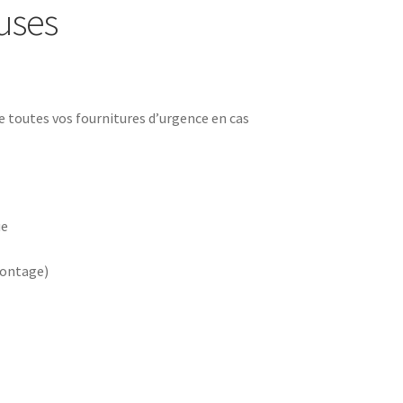
uses
e toutes vos fournitures d’urgence en cas
ue
montage)