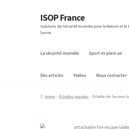
ISOP France
Skip
Skip
to
to
Solutions de Sécurité Incendie pour la Maison et le
navigation
content
Survie
La sécurité incendie
Sport et plein air
Des articles
Vidéos
Nous contacter
Home
Échelles murales
Échelle de Secours à