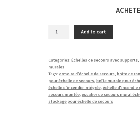
ACHETE
Échelle
Add to cart
de
Secours
à
2
Categories:
Échelles de secours avec supports
,
murales
étages
Tags:
armoire d'échelle de secours
,
boîte de ra
(4
pour échelle de secours
,
boîte murale pour éche
m)
échelle d'incendie intégrée
,
échelle d'incendie
avec
secours montée
,
escalier de secours mural éch
Armoire
stockage pour échelle de secours
quantity