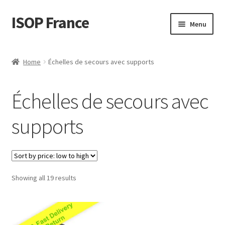
ISOP France
Skip
Skip
Menu
to
to
navigation
content
La sécurité incendie
Home
Échelles de secours avec supports
Sport et plein air
Échelles de secours avec
Ensembles de Sauvetage et de Survie
supports
Vente en gros
Des articles
Sorted
Showing all 19 results
Vidéos
by
price:
Nous contacter
low
to