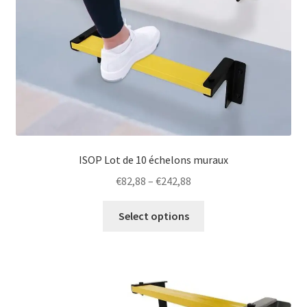
page
ISOP Lot de 10 échelons muraux
Price
€
82,88
–
€
242,88
range:
This
€82,88
Select options
product
through
has
€242,88
multiple
variants.
The