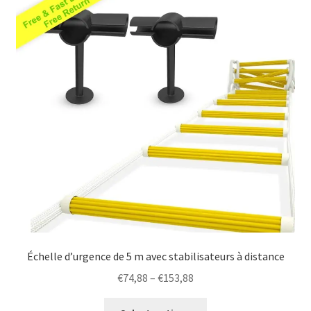
options
may
be
chosen
on
the
product
page
Échelle d’urgence de 5 m avec stabilisateurs à distance
Price
€
74,88
–
€
153,88
range:
This