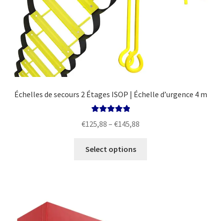
Échelles de secours 2 Étages ISOP | Échelle d’urgence 4 m
Rated
5.00
Price
€
125,88
–
€
145,88
out of 5
range:
This
€125,88
Select options
product
through
has
€145,88
multiple
variants.
The
options