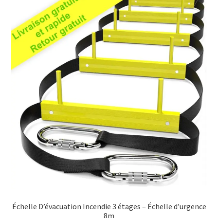
The
options
may
be
chosen
on
the
product
page
Échelle D’évacuation Incendie 3 étages – Échelle d’urgence
8m