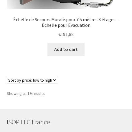
Échelle de Secours Murale pour 7.5 mètres 3 étages –
Échelle pour Évacuation
€
191,88
Add to cart
Sorted
Showing all 19 results
by
price:
low
to
ISOP LLC France
high