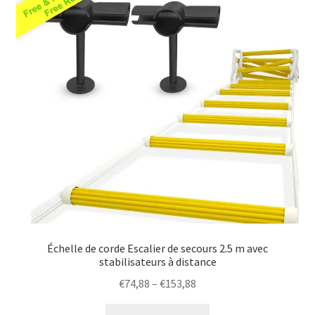
high
Politique
Échelle de corde Escalier de secours 2.5 m avec
stabilisateurs à distance
Price
€
74,88
–
€
153,88
range:
This