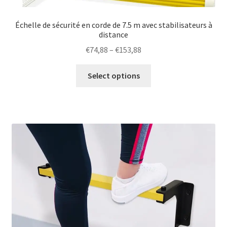
Échelle de sécurité en corde de 7.5 m avec stabilisateurs à
distance
Price
€
74,88
–
€
153,88
range:
This
€74,88
Select options
product
through
has
€153,88
multiple
variants.
The
options
may
be
chosen
on
the
product