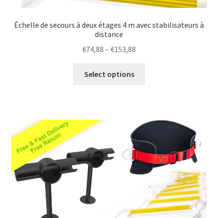
Échelle de secours à deux étages 4 m avec stabilisateurs à
distance
Price
€
74,88
–
€
153,88
range:
This
€74,88
Select options
product
through
has
€153,88
multiple
variants.
The
options
may
be
chosen
on
the
product