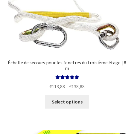
Échelle de secours pour les fenêtres du troisième étage | 8
m
Rated
5.00
Price
€
113,88
–
€
138,88
out of 5
range:
This
€113,88
Select options
product
through
has
€138,88
multiple
variants.