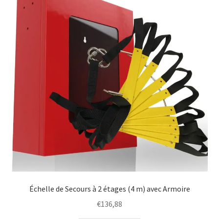
may
be
chosen
on
the
product
page
Échelle de Secours à 2 étages (4 m) avec Armoire
€
136,88