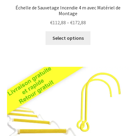
Échelle de Sauvetage Incendie 4 m avec Matériel de
Montage
Price
€
112,88
–
€
172,88
range:
This
€112,88
Select options
product
through
has
€172,88
multiple
variants.
The
options
may
be
chosen
on
the
product
page