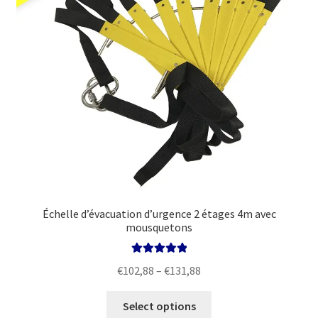
on
the
product
page
Échelle d’évacuation d’urgence 2 étages 4m avec
mousquetons
Rated
5.00
Price
€
102,88
–
€
131,88
out of 5
range:
This
€102,88
Select options
product