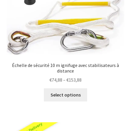
page
Échelle de sécurité 10 m ignifuge avec stabilisateurs à
distance
Price
€
74,88
–
€
153,88
range:
This
€74,88
Select options
product
through
has
€153,88
multiple
variants.
The