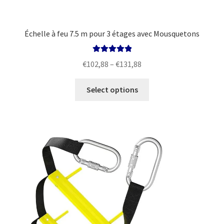
Échelle à feu 7.5 m pour 3 étages avec Mousquetons
Rated
5.00
Price
€
102,88
–
€
131,88
out of 5
range:
This
€102,88
Select options
product
through
has
€131,88
multiple
variants.
The
options
may
be
chosen
on
the