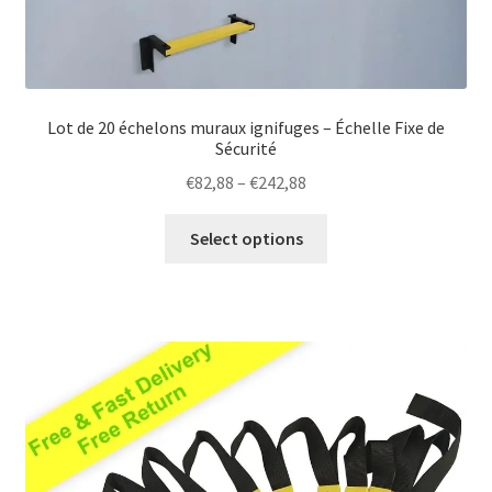
Lot de 20 échelons muraux ignifuges – Échelle Fixe de
Sécurité
Price
€
82,88
–
€
242,88
range:
This
€82,88
Select options
product
through
has
€242,88
multiple
variants.
The
options
may
be
chosen