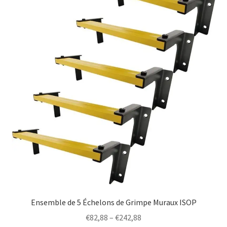
options
may
be
chosen
on
the
product
page
Ensemble de 5 Échelons de Grimpe Muraux ISOP
Price
€
82,88
–
€
242,88