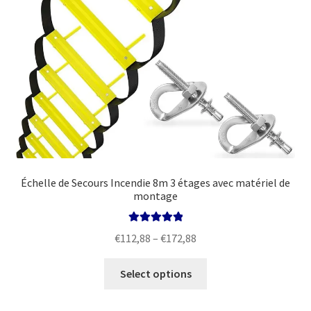
product
page
Échelle de Secours Incendie 8m 3 étages avec matériel de
montage
Rated
5.00
Price
€
112,88
–
€
172,88
out of 5
range:
This
€112,88
Select options
product
through
has
€172,88