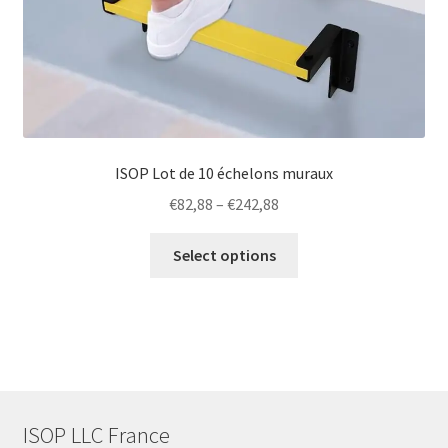
ISOP Lot de 10 échelons muraux
Price
€
82,88
–
€
242,88
range:
This
€82,88
Select options
product
through
has
€242,88
multiple
variants.
The
options
may
ISOP LLC France
be