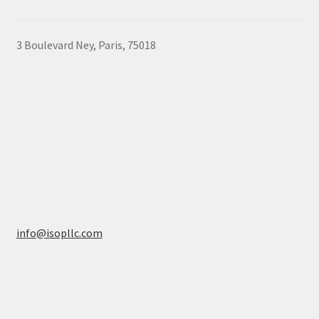
chosen
on
3 Boulevard Ney, Paris, 75018
the
product
page
info@isopllc.com