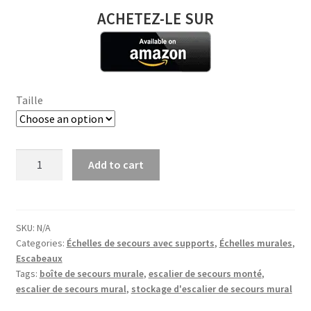
ACHETEZ-LE SUR
Taille
Ensemble
Add to cart
de
5
Échelons
de
SKU:
N/A
Categories:
Échelles de secours avec supports
,
Échelles murales
,
Grimpe
Escabeaux
Muraux
Tags:
boîte de secours murale
,
escalier de secours monté
,
ISOP
escalier de secours mural
,
stockage d'escalier de secours mural
quantity