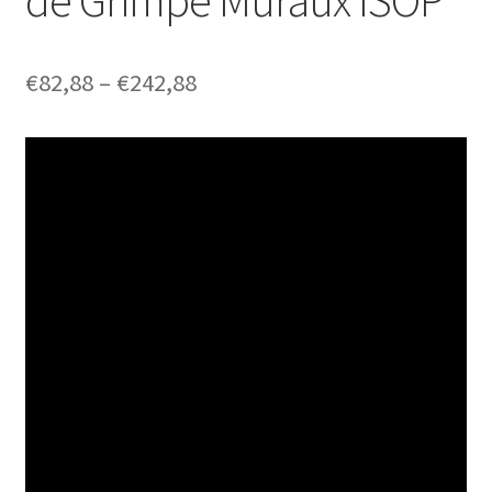
Price
€
82,88
–
€
242,88
range:
€82,88
through
€242,88