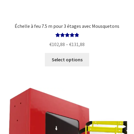
Échelle à feu 7.5 m pour 3 étages avec Mousquetons
Rated
5.00
Price
€
102,88
–
€
131,88
out of 5
range:
This
€102,88
Select options
product
through
has
€131,88
multiple
variants.
The
options
may
be
chosen
on