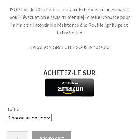
ISOP Lot de 10 échelons muraux|Échelons antidérapants
pour l’évacuation en Cas d’incendie|Échelle Robuste pour
la Maison|Inoxydable résistante à la Rouille Ignifuge et
Extra Solide
LIVRAISON GRATUITE SOUS 3-7 JOURS
ACHETEZ-LE SUR
Taille
ISOP
Add to cart