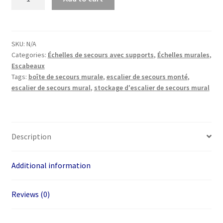
Lot
de
10
échelons
SKU:
N/A
Categories:
Échelles de secours avec supports
,
Échelles murales
,
muraux
Escabeaux
quantity
Tags:
boîte de secours murale
,
escalier de secours monté
,
escalier de secours mural
,
stockage d'escalier de secours mural
Description
Additional information
Reviews (0)