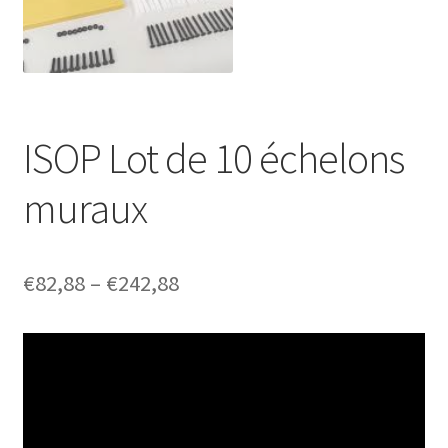
ISOP Lot de 10 échelons
muraux
Price
€
82,88
–
€
242,88
range:
€82,88
through
€242,88