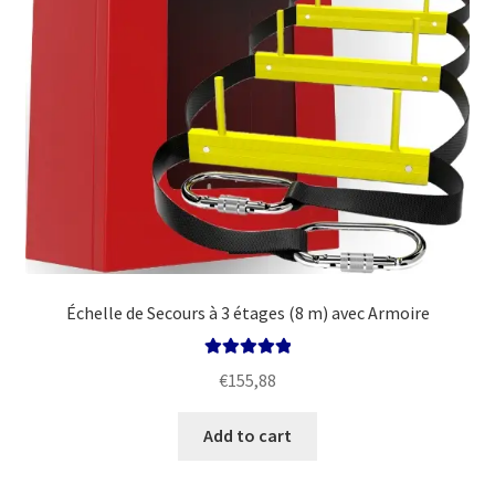
the
product
page
Échelle de Secours à 3 étages (8 m) avec Armoire
Rated
5.00
€
155,88
out of 5
Add to cart