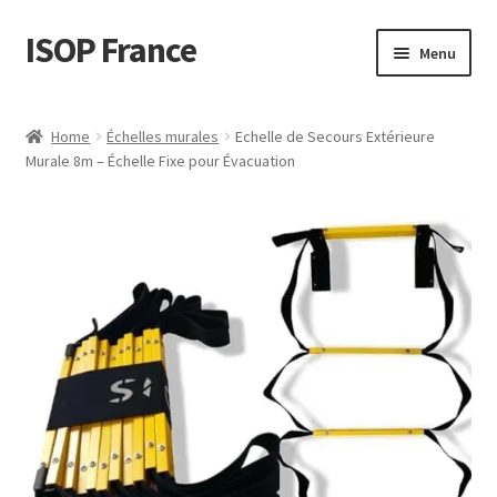
ISOP France
Skip
Skip
Menu
to
to
navigation
content
La sécurité incendie
Home
Échelles murales
Echelle de Secours Extérieure
Murale 8m – Échelle Fixe pour Évacuation
Sport et plein air
Ensembles de Sauvetage et de Survie
Vente en gros
Des articles
Vidéos
Nous contacter