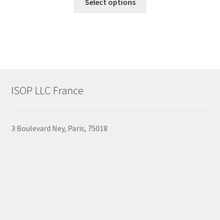
€140,88
Select options
product
through
has
€152,88
multiple
variants.
The
options
may
ISOP LLC France
be
chosen
on
3 Boulevard Ney, Paris, 75018
the
product
page