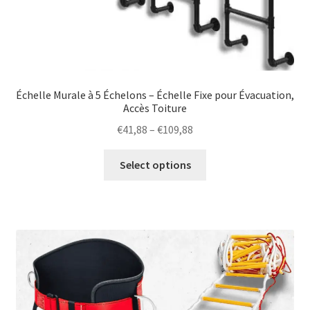
Échelle Murale à 5 Échelons – Échelle Fixe pour Évacuation,
Accès Toiture
Price
€
41,88
–
€
109,88
range:
This
€41,88
Select options
product
through
has
€109,88
multiple
variants.
The
options
may
be