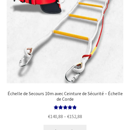
chosen
on
the
product
page
Échelle de Secours 10m avec Ceinture de Sécurité – Échelle
de Corde
Rated
5.00
Price
€
140,88
–
€
152,88
out of 5
range:
This