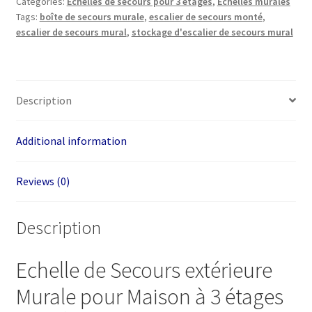
Categories:
Échelles de secours pour 3 étages
,
Échelles murales
8m
Tags:
boîte de secours murale
,
escalier de secours monté
,
-
escalier de secours mural
,
stockage d'escalier de secours mural
Échelle
Fixe
pour
Évacuation
Description
quantity
Additional information
Reviews (0)
Description
Echelle de Secours extérieure
Murale pour Maison à 3 étages