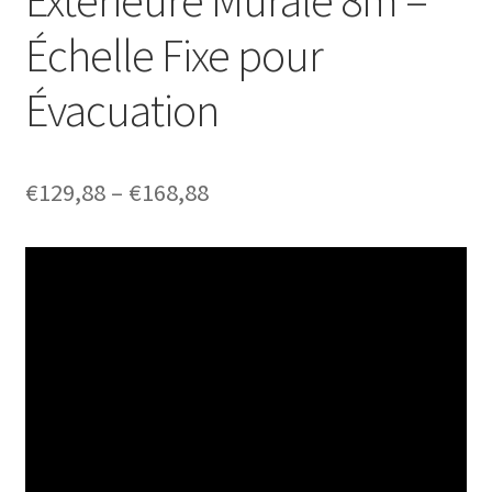
Échelle Fixe pour
Évacuation
Price
€
129,88
–
€
168,88
range:
€129,88
through
€168,88