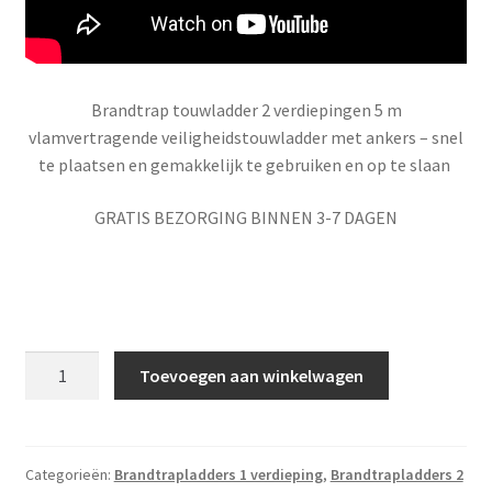
Brandtrap touwladder 2 verdiepingen 5 m
vlamvertragende veiligheidstouwladder met ankers – snel
te plaatsen en gemakkelijk te gebruiken en op te slaan
GRATIS BEZORGING BINNEN 3-7 DAGEN
Brandtrap
Toevoegen aan winkelwagen
touwladder
2
verdiepingen
5
Categorieën:
Brandtrapladders 1 verdieping
,
Brandtrapladders 2