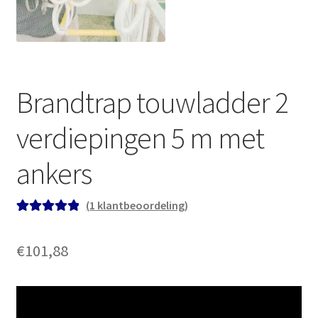
Brandtrap touwladder 2
verdiepingen 5 m met
ankers
(
1
klantbeoordeling)
Gewaardeerd
1
5.00
op 5
€
101,88
gebaseerd op
klant
waardering