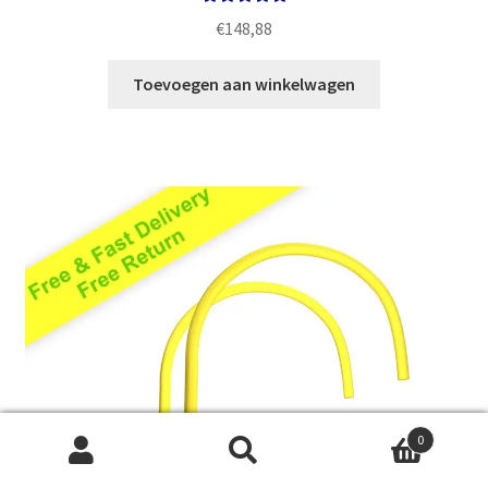
Gewaardeerd
€
148,88
5.00
uit 5
Toevoegen aan winkelwagen
0
Zoeken
Zoeken