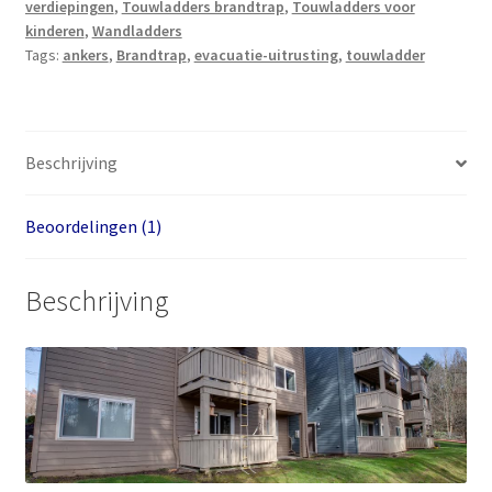
verdiepingen
,
Touwladders brandtrap
,
Touwladders voor
m
kinderen
,
Wandladders
met
Tags:
ankers
,
Brandtrap
,
evacuatie-uitrusting
,
touwladder
ankers
aantal
Beschrijving
Beoordelingen (1)
Beschrijving