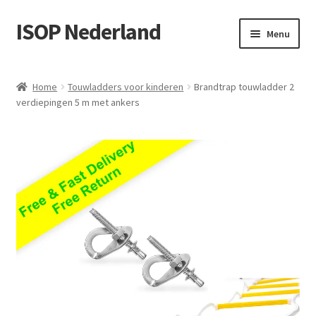
ISOP Nederland
Ga
Ga
Menu
door
naar
naar
de
Brandveiligheid
navigatie
inhoud
Home
Touwladders voor kinderen
Brandtrap touwladder 2
verdiepingen 5 m met ankers
Sport en buiten
Reddings- en overlevingssets
Groothandel
Blog
Videos
Neem contact op