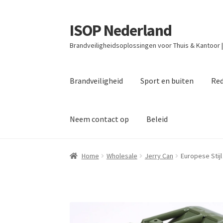
ISOP Nederland
Ga
Ga
door
naar
Brandveiligheidsoplossingen voor Thuis & Kantoor 
naar
de
navigatie
inhoud
Brandveiligheid
Sport en buiten
Red
Neem contact op
Beleid
Home
Wholesale
Jerry Can
Europese Stijl