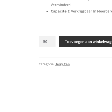
Verminderd.
Capaciteit:
Verkrijgbaar In Meerdere
Europese
Toevoegen aan winkelwag
Stijl
Oliedrum
10L
|
Categorie:
Jerry Can
Brandstofkan
aantal