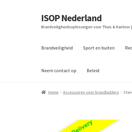
ISOP Nederland
Ga
Ga
door
naar
Brandveiligheidsoplossingen voor Thuis & Kantoor 
naar
de
navigatie
inhoud
Brandveiligheid
Sport en buiten
Red
Neem contact op
Beleid
Home
Accessoires voor brandladders
Stan