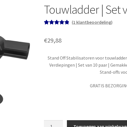
Touwladder | Set 
(
1
klantbeoordeling)
Gewaardeerd
1
5.00
op 5
€
29,88
gebaseerd op
klant
waardering
Stand Off Stabilisatoren voor touwladder
Verdiepingen | Set van 10 paar | Gemakke
Stand-offs vo
GRATIS BEZORGIN
Stand
Toevoegen aan winkelwag