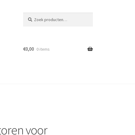
Zoeken
Zoeken
naar:
€
0,00
0 items
atoren voor