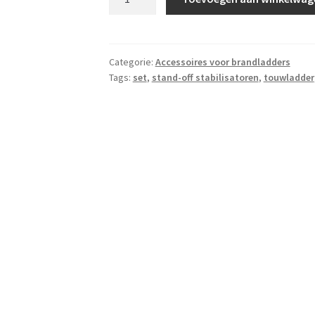
Off
Stabilisatoren
voor
Touwladder
Categorie:
Accessoires voor brandladders
Tags:
set
,
stand-off stabilisatoren
,
touwladder
|
Set
van
10
paar
aantal