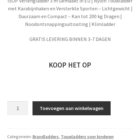
ISOP Verlengladder 3 m Gemaakt in EU | Nylon Touwladder
met Karabijnhaken en Versterkte Sporten – Lichtgewicht |
Duurzaam en Compact – Kan tot 200 kg Dragen |
Noodontsnappingsuitrusting | Klimladder
GRATIS LEVERING BINNEN 3-7 DAGEN
KOOP HET OP
Verlengladder
Toevoegen aan winkelwagen
3
m
aantal
Categorieën:
Brandladders
,
Touwladders voor kinderen