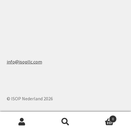
info@isopllc.com
© ISOP Nederland 2026
0
Zoeken
Zoeken