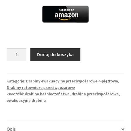
ilość
Dodaj do koszyka
Drabina
Ratunkowa
4
Piętro
Kategorie:
Drabiny ewakuacyjne przeciwpożarowe 4-piętrowe
,
Drabiny ratownicze przeciwpożarowe
10
Znaczniki:
drabina bezpieczeństwa
,
drabina przeciwpożarowa
,
m
ewakuacyjna drabina
Opis