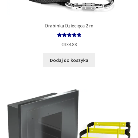
Drabinka Dziecięca 2 m
Oceniono
€
334.88
5.00
na 5
Dodaj do koszyka