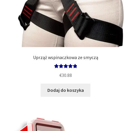
Uprząż wspinaczkowa ze smyczą
Oceniono
€
30.88
5.00
na 5
Dodaj do koszyka