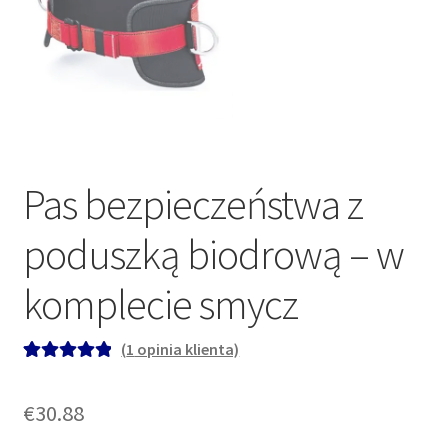
Pas bezpieczeństwa z
poduszką biodrową – w
komplecie smycz
(
1
opinia klienta)
Oceniony
1
5.00
na 5 na
€
30.88
podstawie