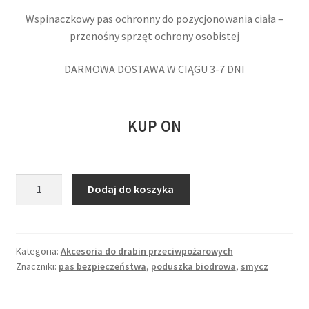
oceny klienta
Wspinaczkowy pas ochronny do pozycjonowania ciała –
przenośny sprzęt ochrony osobistej
DARMOWA DOSTAWA W CIĄGU 3-7 DNI
KUP ON
ilość
Dodaj do koszyka
Pas
bezpieczeństwa
z
poduszką
Kategoria:
Akcesoria do drabin przeciwpożarowych
Znaczniki:
pas bezpieczeństwa
,
poduszka biodrowa
,
smycz
biodrową
-
w