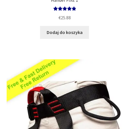
Hander FIXE 1
Oceniono
€
25.88
5.00
na 5
Dodaj do koszyka