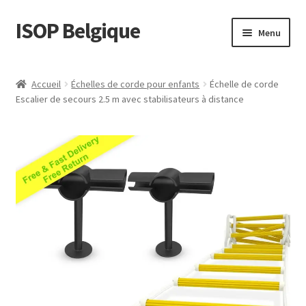
ISOP Belgique
Aller
Aller
Menu
à
au
la
contenu
La sécurité incendie
navigation
Accueil
Échelles de corde pour enfants
Échelle de corde
Escalier de secours 2.5 m avec stabilisateurs à distance
Sport et plein air
Ensembles de Sauvetage et de Survie
Vente en gros
Des articles
Vidéos
Nous contacter