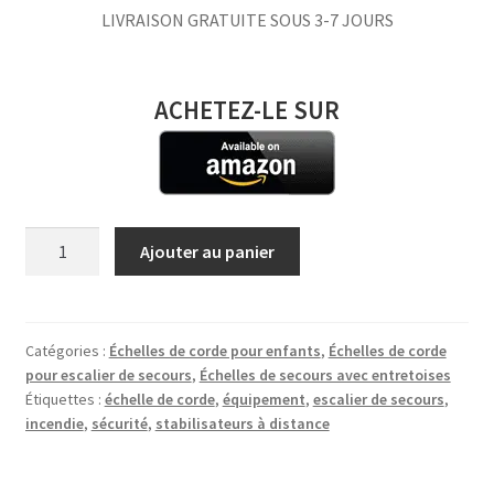
LIVRAISON GRATUITE SOUS 3-7 JOURS
ACHETEZ-LE SUR
quantité
Ajouter au panier
de
Échelle
de
corde
Catégories :
Échelles de corde pour enfants
,
Échelles de corde
pour escalier de secours
,
Échelles de secours avec entretoises
Escalier
Étiquettes :
échelle de corde
,
équipement
,
escalier de secours
,
de
incendie
,
sécurité
,
stabilisateurs à distance
secours
2.5
m