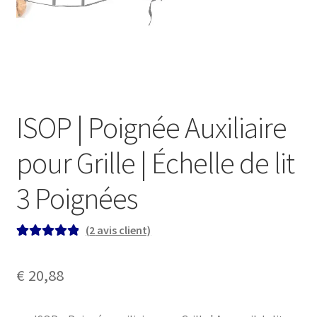
ISOP | Poignée Auxiliaire
pour Grille | Échelle de lit
3 Poignées
(
2
avis client)
Noté
2
5.00
sur
5 basé sur
€
20,88
notations
client