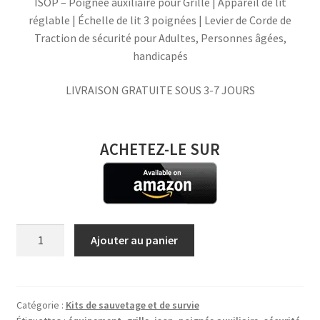
ISOP – Poignée auxiliaire pour Grille | Appareil de lit
réglable | Échelle de lit 3 poignées | Levier de Corde de
Traction de sécurité pour Adultes, Personnes âgées,
handicapés
LIVRAISON GRATUITE SOUS 3-7 JOURS
ACHETEZ-LE SUR
quantité
Ajouter au panier
de
ISOP
|
Poignée
Catégorie :
Kits de sauvetage et de survie