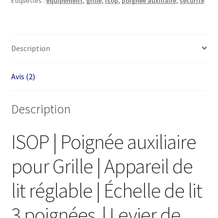
Étiquettes :
équipement
,
grille
,
isop
,
poignée auxiliaire
,
sécurité
Auxiliaire
pour
Grille
|
Description
Échelle
de
lit
Avis (2)
3
Poignées
Description
ISOP | Poignée auxiliaire
pour Grille | Appareil de
lit réglable |
Échelle de lit
3 poignées
| Levier de