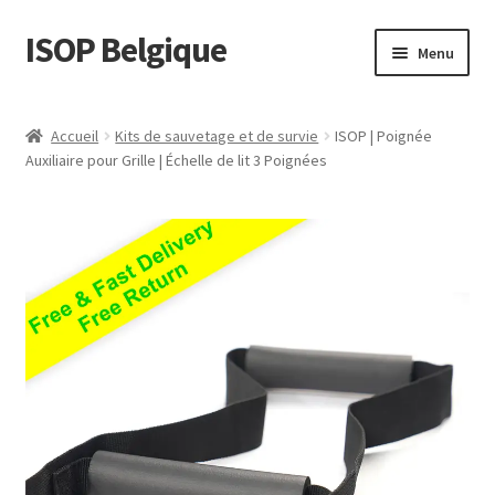
ISOP Belgique
Aller
Aller
Menu
à
au
la
contenu
La sécurité incendie
navigation
Accueil
Kits de sauvetage et de survie
ISOP | Poignée
Auxiliaire pour Grille | Échelle de lit 3 Poignées
Sport et plein air
Ensembles de Sauvetage et de Survie
Vente en gros
Des articles
Vidéos
Nous contacter