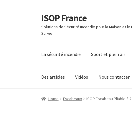
ISOP France
Skip
Skip
to
to
Solutions de Sécurité Incendie pour la Maison et le
navigation
content
Survie
La sécurité incendie
Sport et plein air
Des articles
Vidéos
Nous contacter
Home
Escabeaux
ISOP Escabeau Pliable à 