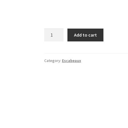
ISOP
Add to cart
Escabeau
Pliable
à
2
Category:
Escabeaux
Marches
en
Aluminium
quantity