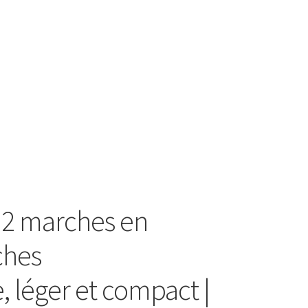
 2 marches en
ches
, léger et compact |