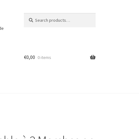
Search
Search
for:
 de
€
0,00
0 items