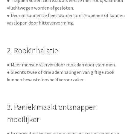
● Trappen vullen zich vaak als eerste met rook, waardoor
vluchtwegen worden afgesloten.
● Deuren kunnen te heet worden om te openen of kunnen
vastlopen door hittevervorming.
2. Rookinhalatie
● Meer mensen sterven door rook dan door vlammen.
● Slechts twee of drie ademhalingen van giftige rook
kunnen bewusteloosheid veroorzaken.
3. Paniek maakt ontsnappen
moeilijker
● In noodsituaties bevriezen mensen vaak of nemen ze