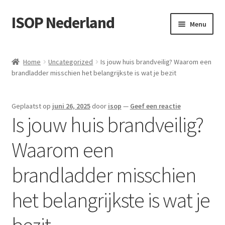
ISOP Nederland
Ga
Ga
Menu
door
naar
naar
de
Brandveiligheid
navigatie
inhoud
Home
Uncategorized
Is jouw huis brandveilig? Waarom een
brandladder misschien het belangrijkste is wat je bezit
Sport en buiten
Reddings- en overlevingssets
Geplaatst op
juni 26, 2025
door
isop
—
Geef een reactie
Is jouw huis brandveilig?
Groothandel
Waarom een
Blog
brandladder misschien
Videos
het belangrijkste is wat je
Neem contact op
bezit