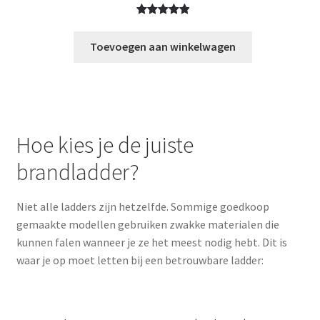
Gewaardeerd
1
5.00
op 5
Toevoegen aan winkelwagen
gebaseerd
op
klant
waardering
Hoe kies je de juiste
brandladder?
Niet alle ladders zijn hetzelfde. Sommige goedkoop
gemaakte modellen gebruiken zwakke materialen die
kunnen falen wanneer je ze het meest nodig hebt. Dit is
waar je op moet letten bij een betrouwbare ladder: