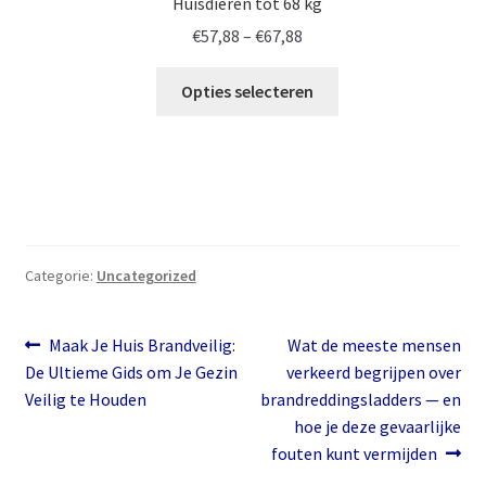
Huisdieren tot 68 kg
Prijsklasse:
€
57,88
–
€
67,88
€57,88
tot
Opties selecteren
€67,88
Categorie:
Uncategorized
Bericht
Vorig
Volgend
Maak Je Huis Brandveilig:
Wat de meeste mensen
bericht:
bericht:
De Ultieme Gids om Je Gezin
verkeerd begrijpen over
navigatie
Veilig te Houden
brandreddingsladders — en
hoe je deze gevaarlijke
fouten kunt vermijden