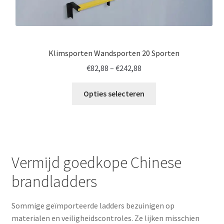
Klimsporten Wandsporten 20 Sporten
Prijsklasse:
€
82,88
–
€
242,88
€82,88
tot
Opties selecteren
€242,88
Vermijd goedkope Chinese
brandladders
Sommige geïmporteerde ladders bezuinigen op
materialen en veiligheidscontroles. Ze lijken misschien