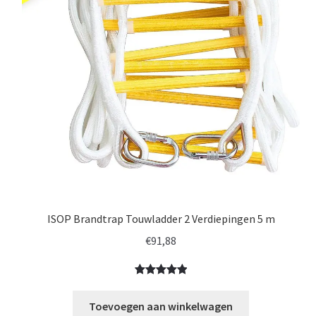
ISOP Brandtrap Touwladder 2 Verdiepingen 5 m
€
91,88
Gewaardeerd
5
5.00
op 5
Toevoegen aan winkelwagen
gebaseerd