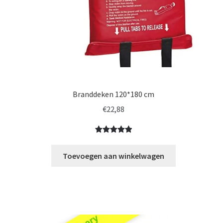
Branddeken 120*180 cm
€
22,88
Gewaardeerd
3
5.00
op 5
Toevoegen aan winkelwagen
gebaseerd
op
klant
waarderinge
n