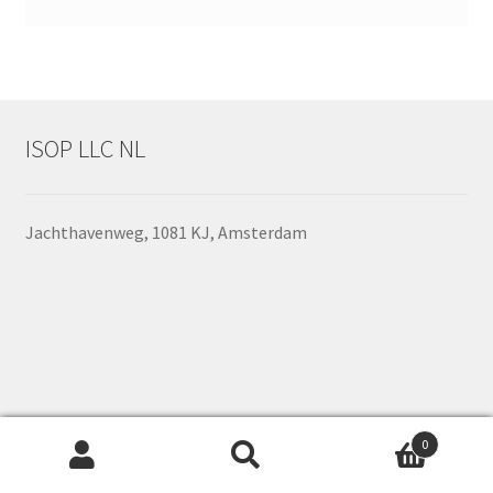
ISOP LLC NL
Jachthavenweg, 1081 KJ, Amsterdam
0
Zoeken
Zoeken